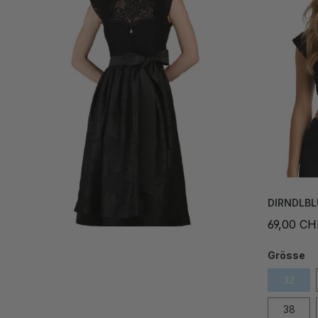
DIRNDLBL
69,00 CH
Grösse
32
38