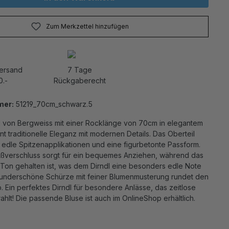
Zum Merkzettel hinzufügen
Versand
7 Tage
0.-
Rückgaberecht
mer:
51219_70cm_schwarz.5
ri von Bergweiss mit einer Rocklänge von 70cm in elegantem
t traditionelle Eleganz mit modernen Details. Das Oberteil
 edle Spitzenapplikationen und eine figurbetonte Passform.
Reißverschluss sorgt für ein bequemes Anziehen, während das
 Ton gehalten ist, was dem Dirndl eine besonders edle Note
 wunderschöne Schürze mit feiner Blumenmusterung rundet den
ab. Ein perfektes Dirndl für besondere Anlässe, das zeitlose
ahlt! Die passende Bluse ist auch im OnlineShop erhältlich.