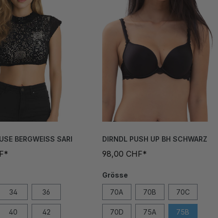
USE BERGWEISS SARI
DIRNDL PUSH UP BH SCHWARZ
F*
98,00 CHF*
Grösse
34
36
70A
70B
70C
40
42
70D
75A
75B