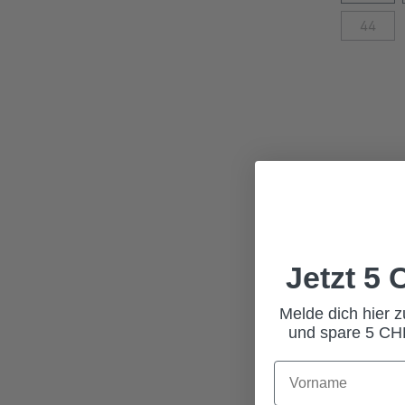
44
Jetzt 5
Melde dich hier 
und spare 5 CHF