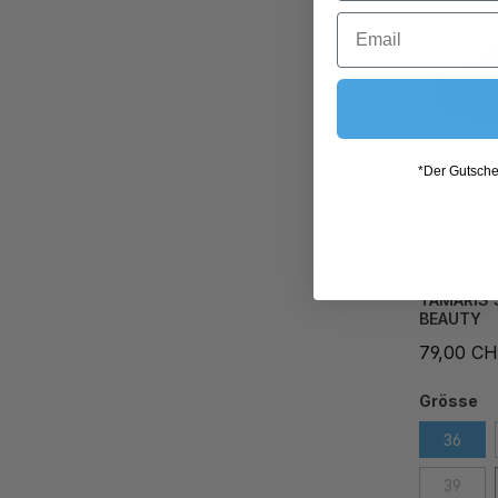
*Der Gutschei
TAMARIS 
BEAUTY
79,00 C
Grösse
36
39