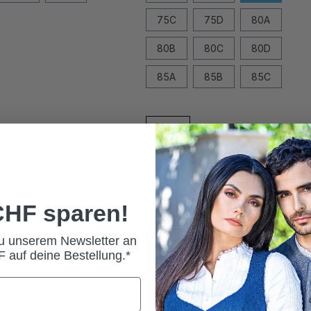
75C
75D
80A
80B
80C
80D
85A
85B
85C
In den Warenkorb
 CHF sparen!
zu unserem Newsletter an
 auf deine Bestellung.*