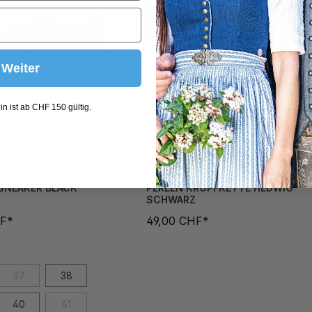
Weiter
n ist ab CHF 150 gültig.
SNEAKER BLACK
PERLEN KROPFKETTE HEDWIG
SCHWARZ
HF*
49,00 CHF*
37
38
40
41