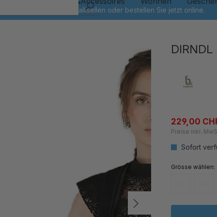
Kinder
Schmuck&Accessoires
Wohnen
Gesche
DIRNDL
229,00 CH
Preise inkl. MwS
Sofort verf
auswähl
Grösse
32
34
(Diese Option
(Dies