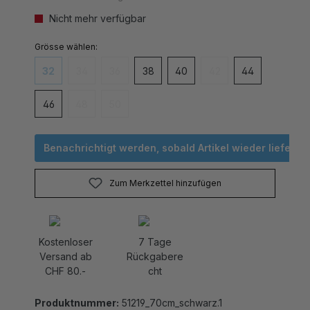
Nicht mehr verfügbar
auswählen
Grösse
32
34
36
38
40
42
44
(Diese Option ist zurzeit nicht verfügbar.)
(Diese Option ist zurzeit nicht verfügbar.)
(Diese Option ist zurzeit nicht verfügbar.)
(Diese Option ist zurzei
46
48
50
(Diese Option ist zurzeit nicht verfügbar.)
(Diese Option ist zurzeit nicht verfügbar.)
Benachrichtigt werden, sobald Artikel wieder lieferbar 
Zum Merkzettel hinzufügen
Kostenloser
7 Tage
Versand ab
Rückgabere
CHF 80.-
cht
Produktnummer:
51219_70cm_schwarz.1