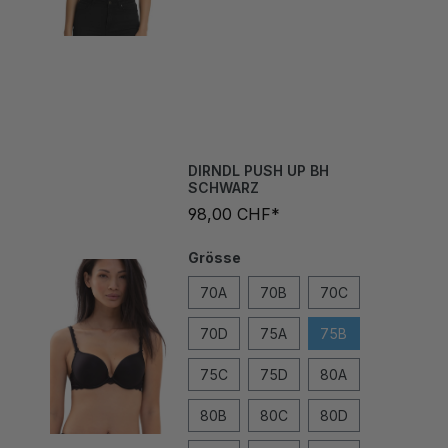
DIRNDL PUSH UP BH
SCHWARZ
98,00 CHF*
Grösse
70A
70B
70C
70D
75A
75B
75C
75D
80A
80B
80C
80D
85A
85B
85C