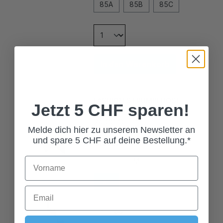
In den Warenkorb
FASHION STRUMPFHOSE
JASERA WEISS
Jetzt 5 CHF sparen!
24,00 CHF*
Melde dich hier zu unserem Newsletter an
Grösse
und spare 5 CHF auf deine Bestellung.*
L
M
S
XL