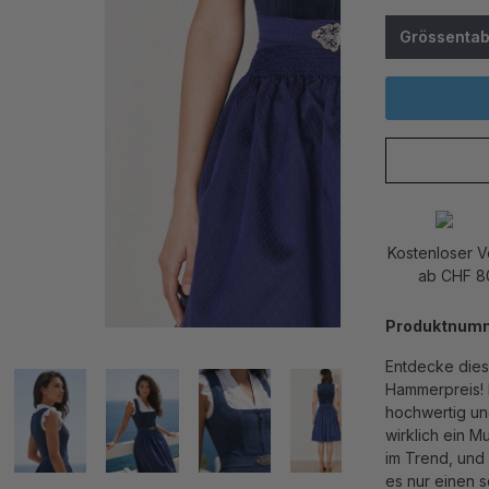
Grössentab
Kostenloser 
ab CHF 8
Produktnum
Entdecke dies
Hammerpreis! E
hochwertig un
wirklich ein Mu
im Trend, und 
es nur einen s