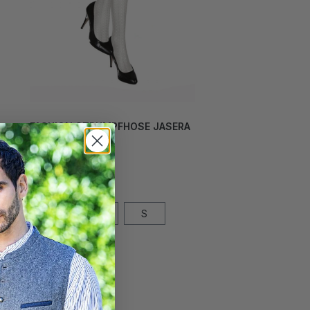
FASHION STRUMPFHOSE JASERA
WEISS
24,00 CHF*
Grösse
L
M
S
XL