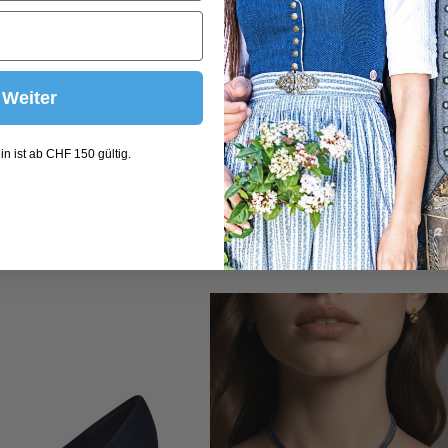
85A
85B
85C
85D
Weiter
n ist ab CHF 150 gültig.
 Warenkorb
In den Warenkorb