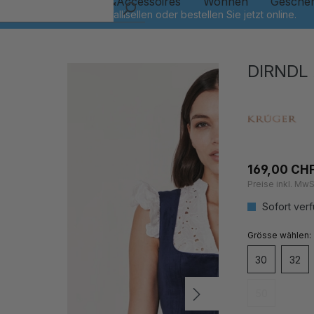
Kinder
Schmuck&Accessoires
Wohnen
Gesche
DIRNDL
169,00 CH
Preise inkl. MwS
Sofort verf
auswähl
Grösse
30
32
50
(Diese Option