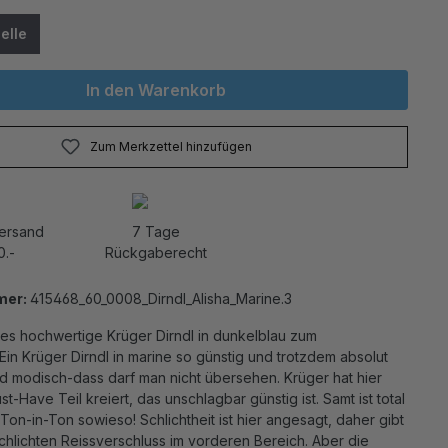
elle
In den Warenkorb
Zum Merkzettel hinzufügen
Versand
7 Tage
0.-
Rückgaberecht
mer:
415468_60_0008_Dirndl_Alisha_Marine.3
es hochwertige Krüger Dirndl in dunkelblau zum
in Krüger Dirndl in marine so günstig und trotzdem absolut
d modisch-dass darf man nicht übersehen. Krüger hat hier
st-Have Teil kreiert, das unschlagbar günstig ist. Samt ist total
Ton-in-Ton sowieso! Schlichtheit ist hier angesagt, daher gibt
chlichten Reissverschluss im vorderen Bereich. Aber die