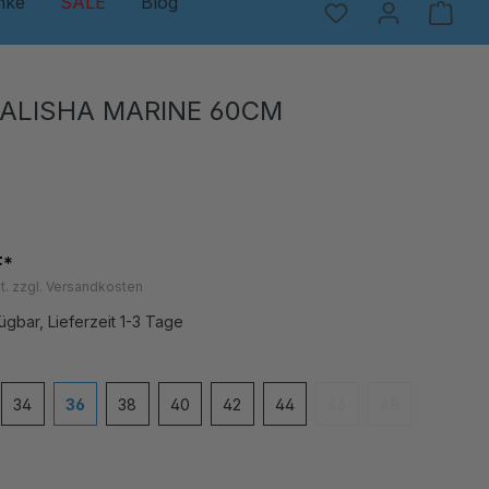
nke
SALE
Blog
 ALISHA MARINE 60CM
F*
t. zzgl. Versandkosten
ügbar, Lieferzeit 1-3 Tage
en
34
36
38
40
42
44
46
48
(Diese Option ist zurzei
(Diese Option is
 ist zurzeit nicht verfügbar.)