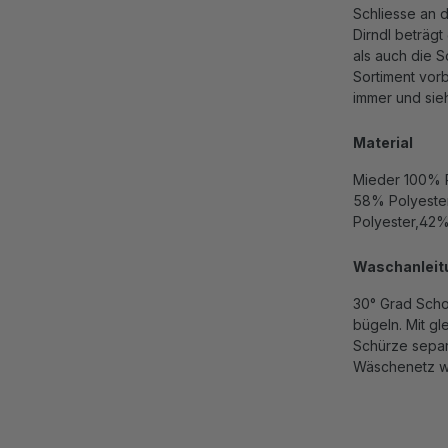
Schliesse an d
Dirndl beträgt
als auch die S
Sortiment vorb
immer und sieh
Material
Mieder 100% P
58% Polyester
Polyester,42
Waschanleit
30° Grad Scho
bügeln. Mit g
Schürze separ
Wäschenetz 