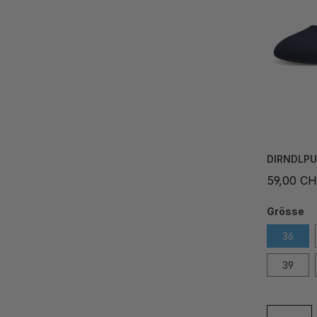
DIRNDLP
59,00 C
Grösse
36
39