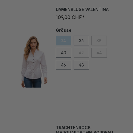
DAMENBLUSE VALENTINA
109,00 CHF*
Grösse
34
36
38
40
42
44
46
48
TRACHTENROCK
MARQUARTSTEIN BORDEAUX,
70 CM