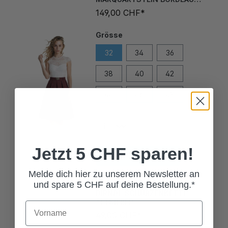
149,00 CHF*
Grösse
32
34
36
38
40
42
44
46
48
In den Warenkorb
Jetzt 5 CHF sparen!
Melde dich hier zu unserem Newsletter an
DIRNDL SCHÜRZENKETTE
und spare 5 CHF auf deine Bestellung.*
ALTSILBER
49,00 CHF*