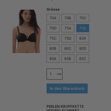
Grösse
70A
70B
70C
70D
75A
75B
75C
75D
80A
80B
80C
80D
85A
85B
85C
In den Warenkorb
PERLEN KROPFKETTE
HEDWIG SCHWARZ