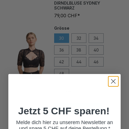
SCHWARZ
79,00 CHF*
Grösse
30
32
34
36
38
40
42
44
46
48
In den Warenkorb
Jetzt 5 CHF sparen!
Melde dich hier zu unserem Newsletter an
TRACHTENMIEDER
MOONNIGHT
und spare 5 CHF auf deine Bestellung.*