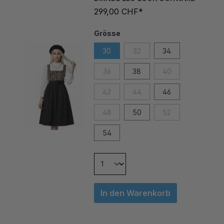
299,00 CHF*
Grösse
30
32
34
36
38
40
42
44
46
48
50
52
54
In den Warenkorb
DIRNDLBLUSE SYDNEY