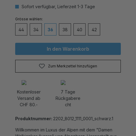
Sofort verfügbar, Lieferzeit 1-3 Tage
auswählen
Grösse
44
34
36
38
40
42
In den Warenkorb
Zum Merkzettel hinzufügen
Kostenloser
7 Tage
Versand ab
Rückgabere
CHF 80.-
cht
Produktnummer:
2202_8012_1111_0001_schwarz.1
Willkommen im Luxus der Alpen mit dem "Damen
Walkjanker Aurora" von Alpenherz. Hergestellt aus