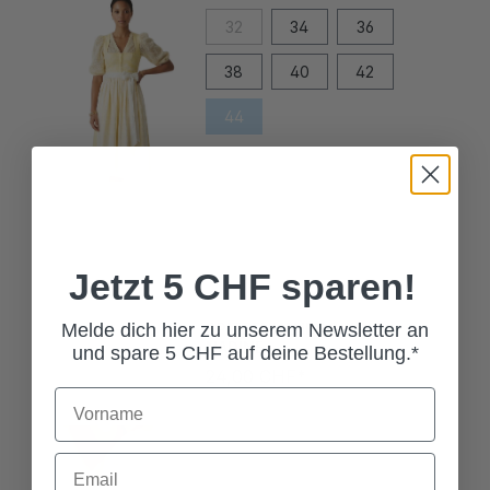
32
34
36
38
40
42
44
Jetzt 5 CHF sparen!
SPITZENHANDSCHUHE
NADINE
Melde dich hier zu unserem Newsletter an
24,00 CHF*
und spare 5 CHF auf deine Bestellung.*