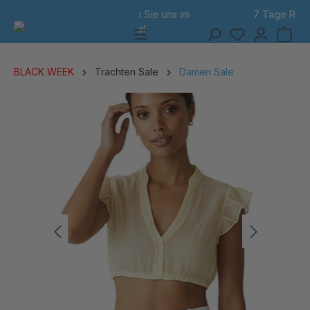
7 Tage Rückgabe
alt springen
BLACK WEEK
Trachten Sale
Damen Sale
Bildergalerie überspringen