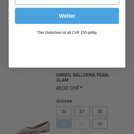
Weiter
*Der Gutschein ist ab CHF 150 gültig.
DIRNDL BALLERINA PEARL
GLAM
69,00 CHF*
Grösse
36
37
38
39
40
41