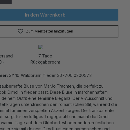
In den Warenkorb
Zum Merkzettel hinzufügen
Versand
7 Tage
0.-
Rückgaberecht
mer:
GY_10_Waldbrunn_flieder_307700_020057.3
zauberhafte Bluse von MarJo Trachten, die perfekt zu
k Dirndl in flieder passt. Diese Bluse in märchenhaftem
ht deinem Outfit eine feminine Eleganz. Der V-Ausschnitt und
tehkragen unterstreichen den romantischen Stil, während die
rmel für einen verspielten Akzent sorgen. Der transparente
off sorgt für ein luftiges Tragegefühl und macht die Dirndl
ür warme Tage auf dem Oktoberfest oder anderen festlichen
biniere sie mit deinem Dirndl, um einen harmonischen und