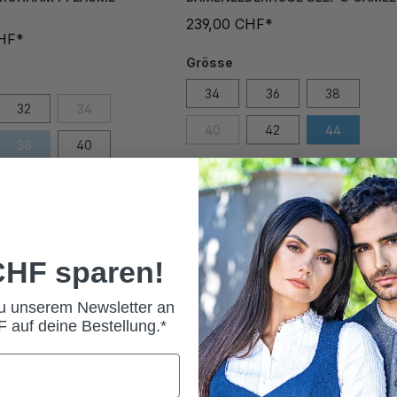
239,00 CHF*
CHF*
Grösse
34
36
38
32
34
40
42
44
38
40
44
46
50
52
 CHF sparen!
zu unserem Newsletter an
 auf deine Bestellung.*