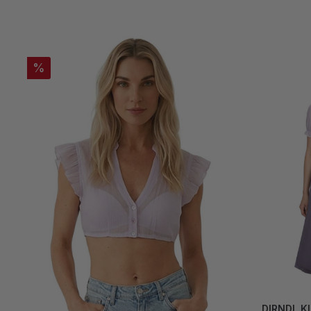
%
DIRNDL K