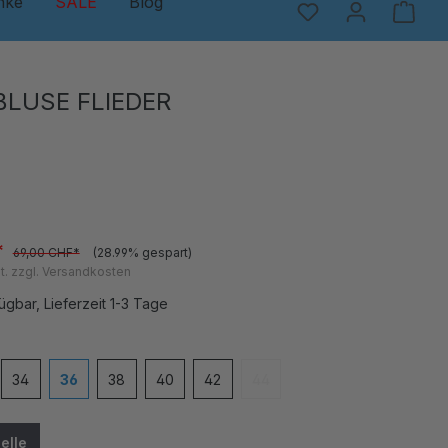
nke
SALE
Blog
BLUSE FLIEDER
*
69,00 CHF*
(28.99% gespart)
t. zzgl. Versandkosten
ügbar, Lieferzeit 1-3 Tage
en
34
36
38
40
42
44
e Option ist zurzeit nicht verfügbar.)
(Diese Option ist zurzeit nicht v
elle