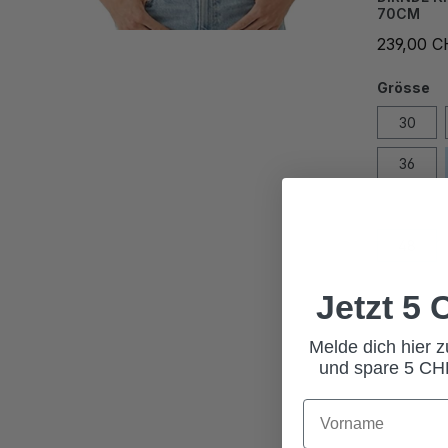
70CM
239,00 
Grösse
30
36
42
48
Jetzt 5
Melde dich hier 
und spare 5 CHF