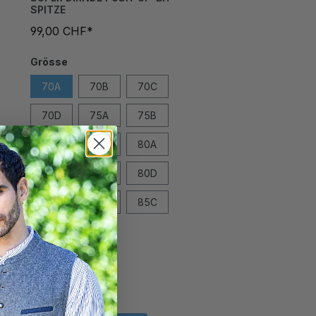
SPITZE
99,00 CHF*
Grösse
70A
70B
70C
70D
75A
75B
75C
75D
80A
80B
80C
80D
85A
85B
85C
85D