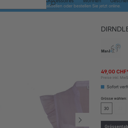
Kinder
Schmuck&Accessoires
Wohnen
Gesche
DIRNDL
49,00 CHF
Preise inkl. MwS
Sofort verf
auswähl
Grösse
30
32
(Dies
Grössentab