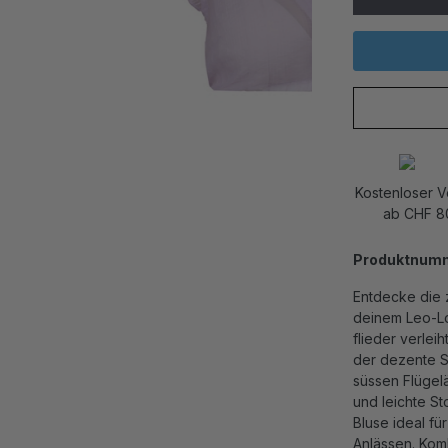
Kostenloser 
ab CHF 8
Produktnum
Entdecke die 
deinem Leo-Loo
flieder verlei
der dezente S
süssen Flügelä
und leichte St
Bluse ideal f
Anlässen. Kom