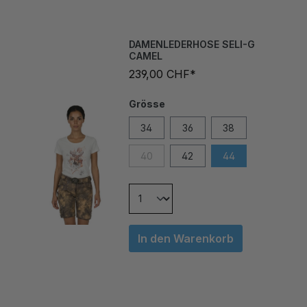
DAMENLEDERHOSE SELI-G
CAMEL
239,00 CHF*
Grösse
34
36
38
40
42
44
In den Warenkorb
SUPER DIRNDL PUSH-UP-BH