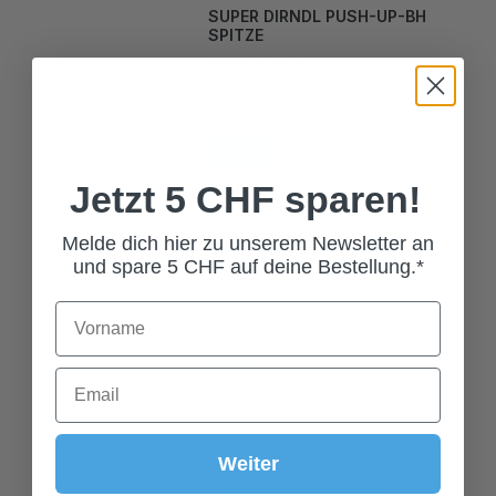
SPITZE
99,00 CHF*
Grösse
70A
70B
70C
70D
75A
75B
Jetzt 5 CHF sparen!
75C
75D
80A
Melde dich hier zu unserem Newsletter an
80B
80C
80D
und spare 5 CHF auf deine Bestellung.*
85A
85B
85C
85D
Weiter
In den Warenkorb