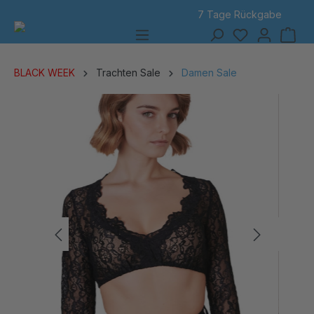
7 Tage Rückgabe
alt springen
BLACK WEEK
Trachten Sale
Damen Sale
Bildergalerie überspringen