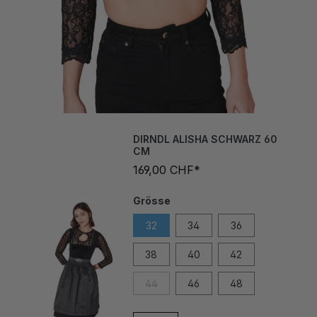
DIRNDL ALISHA SCHWARZ 60
CM
169,00 CHF*
Grösse
32
34
36
38
40
42
44
46
48