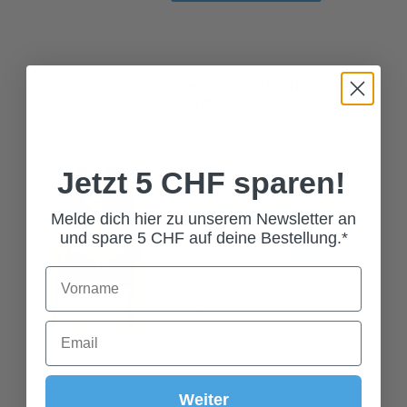
DIRNDL PUSH UP BH
SCHWARZ
98,00 CHF*
Grösse
Jetzt 5 CHF sparen!
70A
70B
70C
70D
75A
75B
Melde dich hier zu unserem Newsletter an
und spare 5 CHF auf deine Bestellung.*
75C
75D
80A
80B
80C
80D
85A
85B
85C
Weiter