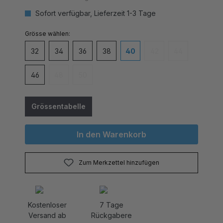
Sofort verfügbar, Lieferzeit 1-3 Tage
auswählen
Grösse
32
34
36
38
40
42
44
(Diese Option ist zurzei
(Diese Option is
46
48
50
(Diese Option ist zurzeit nicht verfügbar.)
(Diese Option ist zurzeit nicht verfügbar.)
Grössentabelle
In den Warenkorb
Zum Merkzettel hinzufügen
Kostenloser
7 Tage
Versand ab
Rückgabere
CHF 80.-
cht