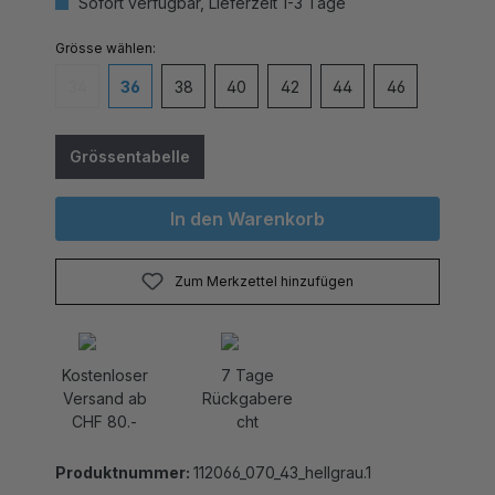
auswählen
Grösse
34
36
38
40
42
44
46
(Diese Option ist zurzeit nicht verfügbar.)
Grössentabelle
In den Warenkorb
Zum Merkzettel hinzufügen
Kostenloser
7 Tage
Versand ab
Rückgabere
CHF 80.-
cht
Produktnummer:
112066_070_43_hellgrau.1
Elegantes Dirndl Onya mit einer Rocklänge von