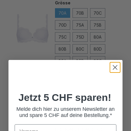
70A
70B
70C
70D
75A
75B
75C
75D
80A
80B
80C
80D
85A
85B
85C
85D
Jetzt 5 CHF sparen!
In den Warenkorb
Melde dich hier zu unserem Newsletter an
und spare 5 CHF auf deine Bestellung.*
FASHION STRUMPFHOSE
JASERA WEISS