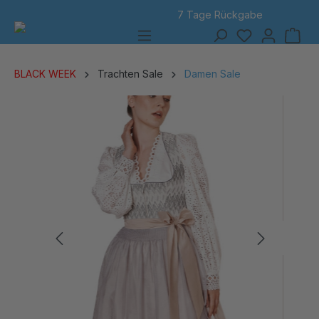
7 Tage Rückgabe
alt springen
BLACK WEEK
Trachten Sale
Damen Sale
Bildergalerie überspringen