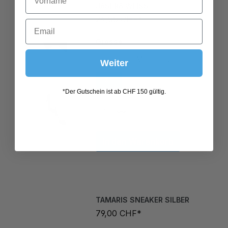
24,00 CHF*
Grösse
L
M
S
Weiter
XL
*Der Gutschein ist ab CHF 150 gültig.
In den Warenkorb
TAMARIS SNEAKER SILBER
79,00 CHF*
Grösse