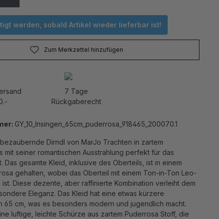
igt werden, sobald Artikel wieder lieferbar ist!
Zum Merkzettel hinzufügen
Versand
7 Tage
0.-
Rückgaberecht
mer:
GY_10_Insingen_65cm_puderrosa_918465_200070.1
bezaubernde Dirndl von MarJo Trachten in zartem
 mit seiner romantischen Ausstrahlung perfekt für das
t. Das gesamte Kleid, inklusive des Oberteils, ist in einem
rosa gehalten, wobei das Oberteil mit einem Ton-in-Ton Leo-
 ist. Diese dezente, aber raffinierte Kombination verleiht dem
esondere Eleganz. Das Kleid hat eine etwas kürzere
 65 cm, was es besonders modern und jugendlich macht.
e luftige, leichte Schürze aus zartem Puderrosa Stoff, die