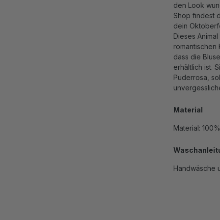
den Look wund
Shop findest 
dein Oktoberfe
Dieses Animal P
romantischen 
dass die Bluse
erhältlich ist
Puderrosa, sol
unvergesslichen
Material
Material: 100
Waschanleit
Handwäsche u