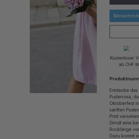
Benachricht
Kostenloser 
ab CHF 8
Produktnum
Entdecke das 
Puderrosa, das
Oktoberfest is
sanften Puder
Print versehen
Dirndl eine b
Rocklänge von
Dazu kommt ein