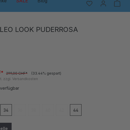
nke
SALE
Blog
 LEO LOOK PUDERROSA
F*
299,00 CHF*
(33.44% gespart)
t. zzgl. Versandkosten
 verfügbar
en
34
36
38
40
42
44
 ist zurzeit nicht verfügbar.)
e Option ist zurzeit nicht verfügbar.)
(Diese Option ist zurzeit nicht verfügbar.)
(Diese Option ist zurzeit nicht verfügbar.)
(Diese Option ist zurzeit nicht verfügbar.)
(Diese Option ist zurzeit nicht verfügbar
elle