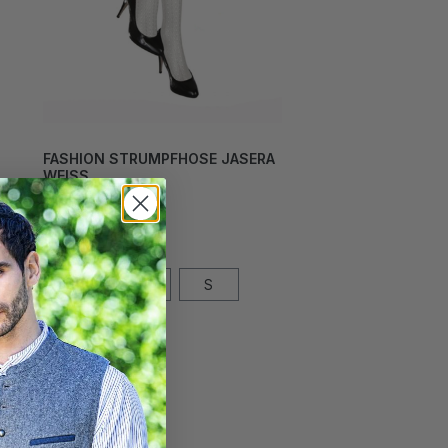
FASHION STRUMPFHOSE JASERA
WEISS
24,00 CHF*
Grösse
L
M
S
XL