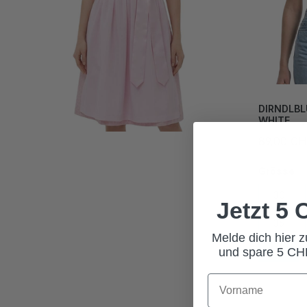
DIRNDLBL
WHITE
89,00 C
Grösse
30
Jetzt 5
36
Melde dich hier 
und spare 5 CHF
42