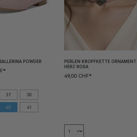
BALLERINA POWDER
PERLEN KROPFKETTE ORNAMENT
HERZ ROSA
HF*
49,00 CHF*
37
38
40
41