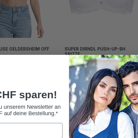
USE GELDERSHEIM OFF
SUPER DIRNDL PUSH-UP-BH
SPITZE
HF*
99,00 CHF*
Grösse
32
34
70A
70B
70C
 CHF sparen!
38
40
70D
75A
75B
zu unserem Newsletter an
 auf deine Bestellung.*
44
75C
75D
80A
80B
80C
80D