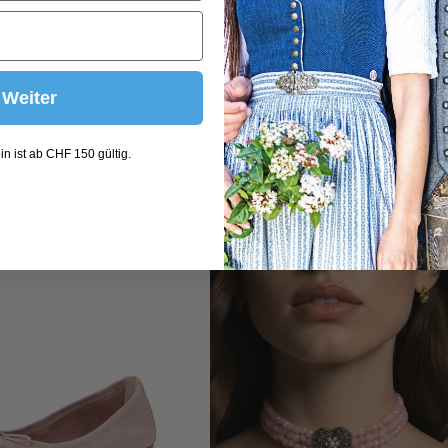
85A
85B
85C
85D
Weiter
n ist ab CHF 150 gültig.
 Warenkorb
In den Warenkorb