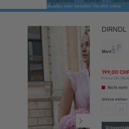
Kinder
Schmuck&Accessoires
Wohnen
Gesche
DIRNDL
199,00 CH
Preise inkl. MwS
Nicht mehr
auswähl
Grösse
30
32
(Diese Option
(Dies
Grössentab