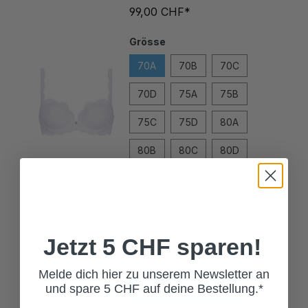
Grösse
70A
70B
70C
70D
75A
75B
75C
75D
80A
80B
80C
80D
85A
85B
85C
85D
Jetzt 5 CHF sparen!
Melde dich hier zu unserem Newsletter an
In den Warenkorb
und spare 5 CHF auf deine Bestellung.*