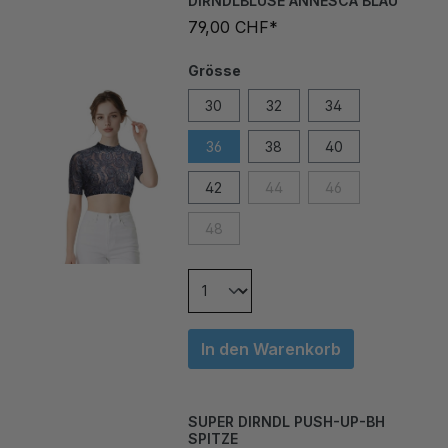
79,00 CHF*
Grösse
30
32
34
36
38
40
42
44
46
48
In den Warenkorb
SUPER DIRNDL PUSH-UP-BH
SPITZE
99,00 CHF*