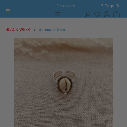
7 Tage Rückgabe
alt springen
BLACK WEEK
Schmuck Sale
Bildergalerie überspringen