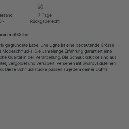
Versand
7 Tage
0.-
Rückgaberecht
mer:
4588Silber
aris gegründete Label Une Ligne ist eine bedeutende Grösse
es Modeschmucks. Die Jahrelange Erfahrung garantiert eine
che Qualität in der Verarbeitung. Die Schmuckstücke sind aus
itet, vergoldet und versilbert, versehen mit Swarovskisteinen
en. Diese Schmuckstücke passen zu jedem deiner Outfits.