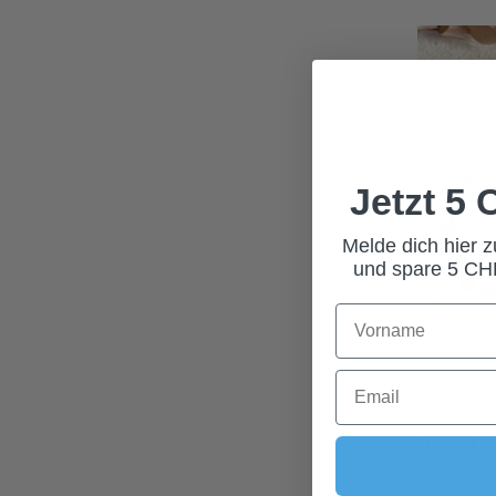
Jetzt 5
Melde dich hier 
und spare 5 CHF
FUSSKETT
59,00 C