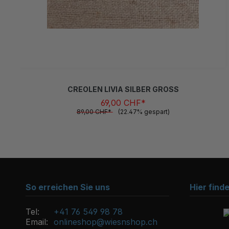
CREOLEN LIVIA SILBER GROSS
69,00 CHF*
89,00 CHF*
(22.47% gespart)
So erreichen Sie uns
Hier find
Tel:
+41 76 549 98 78
Email:
onlineshop@wiesnshop.ch