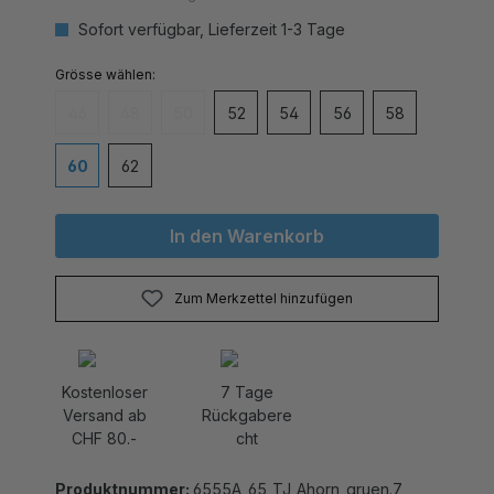
Sofort verfügbar, Lieferzeit 1-3 Tage
auswählen
Grösse
46
48
50
52
54
56
58
(Diese Option ist zurzeit nicht verfügbar.)
(Diese Option ist zurzeit nicht verfügbar.)
(Diese Option ist zurzeit nicht verfügbar.)
60
62
In den Warenkorb
Zum Merkzettel hinzufügen
Kostenloser
7 Tage
Versand ab
Rückgabere
CHF 80.-
cht
Produktnummer:
6555A_65_TJ_Ahorn_gruen.7