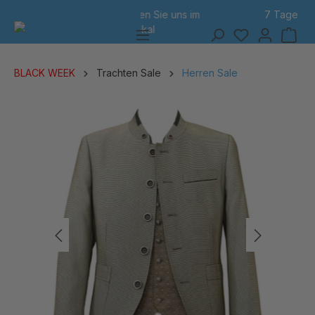
7 Tage Rückgabe
alt springen
BLACK WEEK
Trachten Sale
Herren Sale
Bildergalerie überspringen