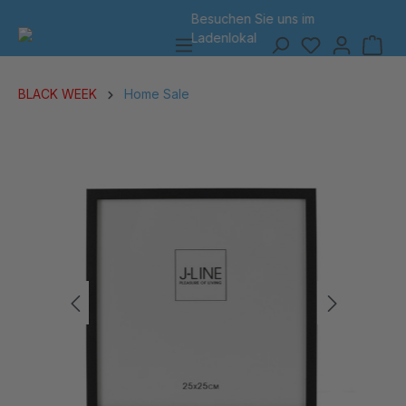
Besuchen Sie uns
im
7 Tage Rückgabe
alt springen
Ladenlokal
BLACK WEEK
Home Sale
Bildergalerie überspringen