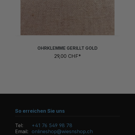
OHRKLEMME GERILLT GOLD
TR
29,00 CHF*
So erreichen Sie uns
Tel:
+41 76 549 98 78
Email:
onlineshop@wiesnshop.ch