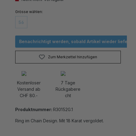
auswählen
Grösse
56
(Diese Option ist zurzeit nicht verfügbar.)
Benachrichtigt werden, sobald Artikel wieder lieferbar 
Zum Merkzettel hinzufügen
Kostenloser
7 Tage
Versand ab
Rückgabere
CHF 80.-
cht
Produktnummer:
R30152G.1
Ring im Chain Design. Mit 18 Karat vergoldet.