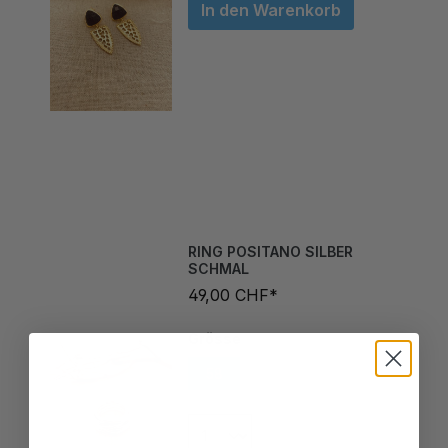
RING POSITANO SILBER
SCHMAL
49,00 CHF*
Grösse
58