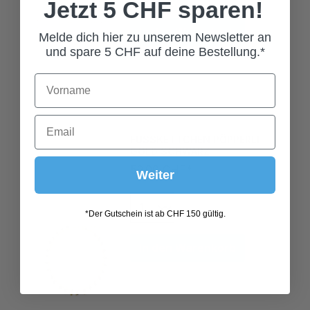
Jetzt 5 CHF sparen!
In den Warenkorb
Melde dich hier zu unserem Newsletter an
und spare 5 CHF auf deine Bestellung.*
FUSSKETTCHEN PÖPPERLI
GOLD SCHWARZ
59,00 CHF*
Weiter
*Der Gutschein ist ab CHF 150 gültig.
In den Warenkorb