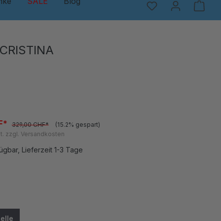
nke
SALE
Blog
CRISTINA
F*
329,00 CHF*
(15.2% gespart)
t. zzgl. Versandkosten
ügbar, Lieferzeit 1-3 Tage
en
elle