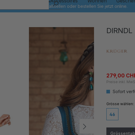
Kinder
Schmuck&Accessoires
Wohnen
Gesche
DIRNDL 
279,00 CH
Preise inkl. MwS
Sofort verf
auswähl
Grösse
46
Grössentab