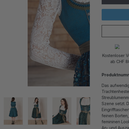
Kostenloser 
ab CHF 8
Produktnum
Das aufwendig 
Trachtenheste
Streublumenmus
Szene setzt. D
Eingrifftasche
feinen Borten
femininen Loo
An- und Auszi