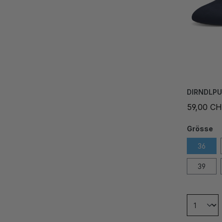
DIRNDLP
59,00 C
Grösse
36
39