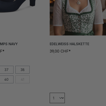
UMPS NAVY
EDELWEISS HALSKETTE
HF*
39,00 CHF*
37
38
40
41