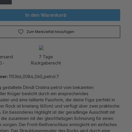
In den Warenkorb
Zum Merkzettel hinzufügen
Versand
7 Tage
0.-
Rückgaberecht
mer:
115366_0084_060_petrol.7
gestaltete Dirndl Cristina petrol vom bekannten
ller Krüger besticht durch ein ansprechendes
ter und eine taillierte Passform, die deine Figur perfekt in
er Rock ist knielang (60cm) und verfügt über zwei praktische
n. Ein besonderes Highlight ist der geradlinige Ausschnitt mit
, die zusammen mit der gleichfarbigen Schnürung für einen
k sorgen. Der Front-Reißverschluss ermöglicht ein einfaches
ehen. Das Streublumenmuster des Rocks wird durch eine