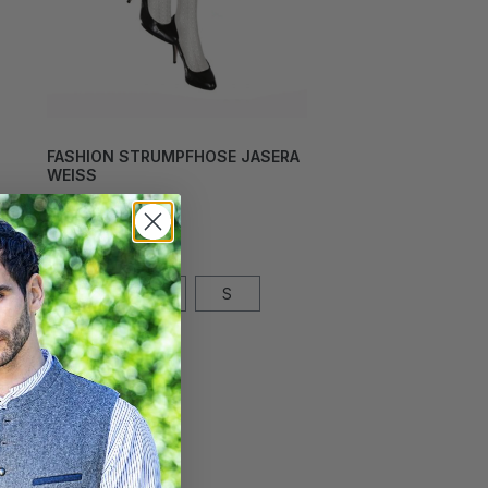
FASHION STRUMPFHOSE JASERA
WEISS
24,00 CHF*
Grösse
L
M
S
XL