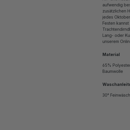
aufwendig bes
zusätzlichen H
jedes Oktober-
Festen kannst
Trachtendirndl
Lang- oder Kur
unserem Onlin
Material
65% Polyester
Baumwolle
Waschanleit
30° Feinwäsc