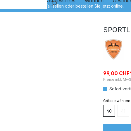
Kinder
Schmuck&Accessoires
Wohnen
Gesche
SPORTL
99,00 CHF
Preise inkl. MwS
Sofort verf
auswähl
Grösse
40
41
(Dies