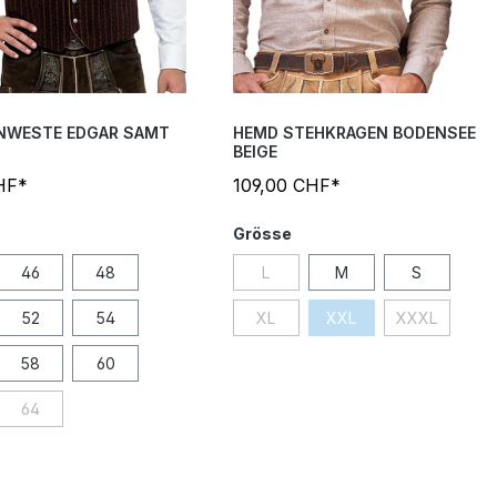
NWESTE EDGAR SAMT
HEMD STEHKRAGEN BODENSEE
BEIGE
HF*
109,00 CHF*
Grösse
46
48
L
M
S
52
54
XL
XXL
XXXL
58
60
64