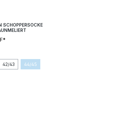
N SCHOPPERSOCKE
AUNMELIERT
HF*
42/43
44/45