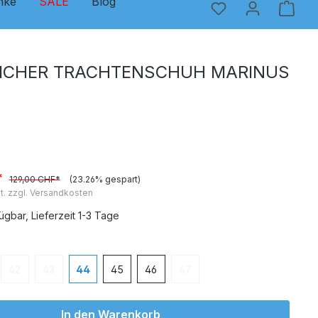
nke
SALE
Blog
ICHER TRACHTENSCHUH MARINUS
*
129,00 CHF*
(23.26% gespart)
t. zzgl. Versandkosten
ügbar, Lieferzeit 1-3 Tage
en
42
43
44
45
46
47
e Option ist zurzeit nicht verfügbar.)
(Diese Option ist zurzeit nicht verfügbar.)
(Diese Option ist zurzeit nicht verfügbar.)
(Diese Option ist zurzeit nicht v
In den Warenkorb