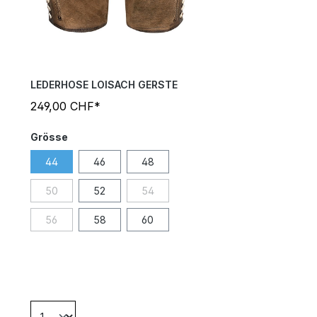
LEDERHOSE LOISACH GERSTE
249,00 CHF*
Grösse
44
46
48
50
52
54
56
58
60