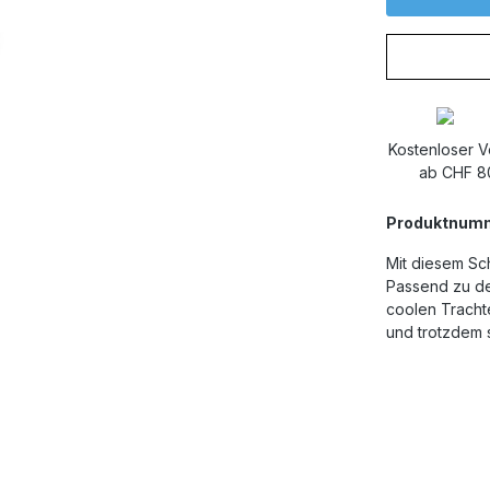
Kostenloser 
ab CHF 8
Produktnum
Mit diesem Sch
Passend zu de
coolen Trachte
und trotzdem st