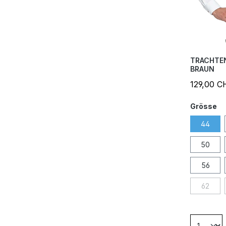
TRACHTE
BRAUN
129,00 C
Grösse
44
50
56
62