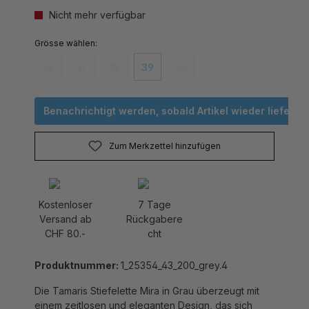
Nicht mehr verfügbar
auswählen
Grösse
36
37
38
39
40
(Diese Option ist zurzeit nicht verfügbar.)
(Diese Option ist zurzeit nicht verfügbar.)
(Diese Option ist zurzeit nicht verfügbar.)
(Diese Option ist zurzeit nicht verfügbar
(Diese Option ist zurzeit nicht v
Benachrichtigt werden, sobald Artikel wieder lieferbar 
Zum Merkzettel hinzufügen
Kostenloser
7 Tage
Versand ab
Rückgabere
CHF 80.-
cht
Produktnummer:
1_25354_43_200_grey.4
Die Tamaris Stiefelette Mira in Grau überzeugt mit
einem zeitlosen und eleganten Design, das sich
vielseitig kombinieren lässt. Das weiche,