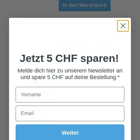
TRACHTENMIEDER FELINA
SCHWARZ LANGARM
139,00 CHF*
Jetzt 5 CHF sparen!
Grösse
Melde dich hier zu unserem Newsletter an
34
36
38
und spare 5 CHF auf deine Bestellung.*
40
42
In den Warenkorb
Weiter