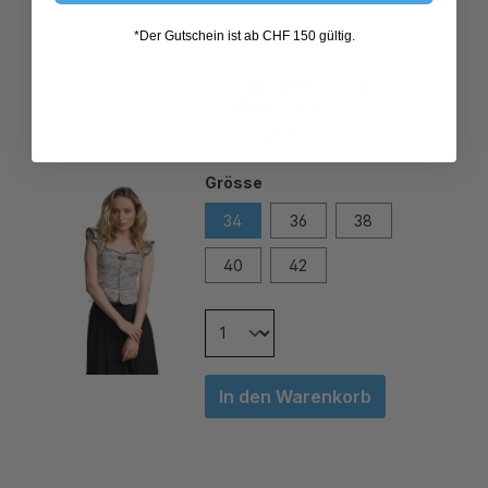
*Der Gutschein ist ab CHF 150 gültig.
TRACHTENMIEDER CLOE
SCHWARZ-WEISS
119,00 CHF*
Grösse
34
36
38
40
42
In den Warenkorb