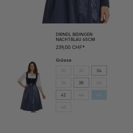
DIRNDL BIDINGEN
NACHTBLAU 65CM
239,00 CHF*
Grösse
30
32
34
36
38
40
42
44
46
48