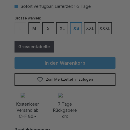
Sofort verfügbar, Lieferzeit 1-3 Tage
auswählen
Grösse
L
M
S
XL
XS
XXL
XXXL
(Diese Option ist zurzeit nicht verfügbar.)
Grössentabelle
In den Warenkorb
Zum Merkzettel hinzufügen
Kostenloser
7 Tage
Versand ab
Rückgabere
CHF 80.-
cht
Produktnummer:
GY_9_220400_20073_0270_nachtblau.0