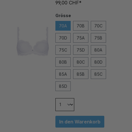
Grösse
70A
70B
70C
70D
75A
75B
75C
75D
80A
80B
80C
80D
85A
85B
85C
85D
In den Warenkorb