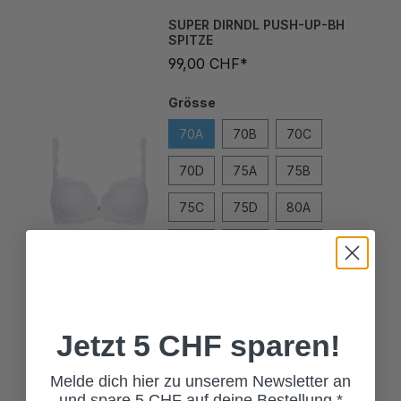
SUPER DIRNDL PUSH-UP-BH
SPITZE
99,00 CHF*
Grösse
70A
70B
70C
70D
75A
75B
75C
75D
80A
80B
80C
80D
85A
85B
85C
85D
Jetzt 5 CHF sparen!
Melde dich hier zu unserem Newsletter an
und spare 5 CHF auf deine Bestellung.*