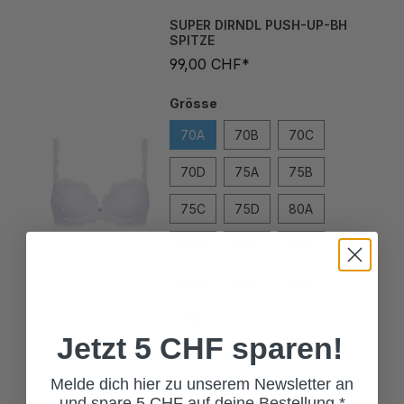
SUPER DIRNDL PUSH-UP-BH
SPITZE
99,00 CHF*
Grösse
70A
70B
70C
70D
75A
75B
75C
75D
80A
80B
80C
80D
85A
85B
85C
85D
Jetzt 5 CHF sparen!
Melde dich hier zu unserem Newsletter an
und spare 5 CHF auf deine Bestellung.*