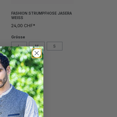
FASHION STRUMPFHOSE JASERA
WEISS
24,00 CHF*
Grösse
L
M
S
XL