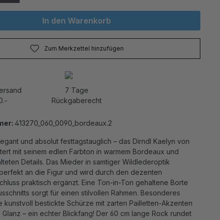
In den Warenkorb
Zum Merkzettel hinzufügen
Versand
7 Tage
0.-
Rückgaberecht
mer:
413270_060_0090_bordeaux.2
egant und absolut festtagstauglich – das Dirndl Kaelyn von
tert mit seinem edlen Farbton in warmem Bordeaux und
alteten Details. Das Mieder in samtiger Wildlederoptik
 perfekt an die Figur und wird durch den dezenten
chluss praktisch ergänzt. Eine Ton-in-Ton gehaltene Borte
sschnitts sorgt für einen stilvollen Rahmen. Besonderes
die kunstvoll bestickte Schürze mit zarten Pailletten-Akzenten
Glanz – ein echter Blickfang! Der 60 cm lange Rock rundet