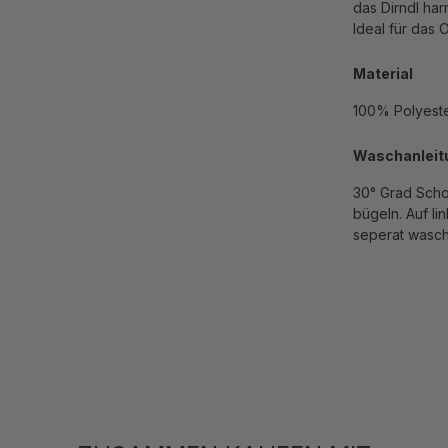
das Dirndl har
Ideal für das 
Material
100% Polyest
Waschanleit
30° Grad Scho
bügeln. Auf l
seperat wasc