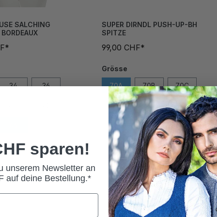
USE SALCHING
SUPER DIRNDL PUSH-UP-BH
 BORDEAUX
SPITZE
HF*
99,00 CHF*
Grösse
34
36
70A
70B
70C
40
42
70D
75A
75B
46
48
75C
75D
80A
 CHF sparen!
80B
80C
80D
85A
85B
85C
zu unserem Newsletter an
 auf deine Bestellung.*
85D