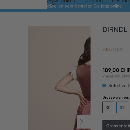
Kinder
Schmuck&Accessoires
Wohnen
Gesche
DIRNDL
189,00 CH
Preise inkl. MwS
Sofort verf
auswähl
Grösse
30
32
Grössentab