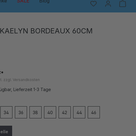
nke
SALE
Blog
 KAELYN BORDEAUX 60CM
F*
t. zzgl. Versandkosten
ügbar, Lieferzeit 1-3 Tage
en
34
36
38
40
42
44
46
elle