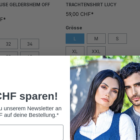
USE GELDERSHEIM OFF
TRACHTENSHIRT LUCY
59,00 CHF*
HF*
Grösse
L
M
S
32
34
XL
XXL
38
40
44
 CHF sparen!
zu unserem Newsletter an
 Warenkorb
In den Warenkorb
 auf deine Bestellung.*