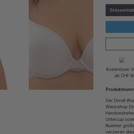
Grössentab
Kostenloser 
ab CHF 8
Produktnum
Der Dirndl Wu
Wiesnshop Dir
Handumdrehen 
Untercup sowie
Nummer größer
verzieren di