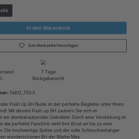
elle
In den Warenkorb
Zum Merkzettel hinzufügen
Versand
7 Tage
0.-
Rückgaberecht
mer:
74812_703.5
nder Push Up BH Nude ist der perfekte Begleiter unter Ihrem
ndl. Mit diesem Push-up BH zaubern Sie sich im
ein atemberaubendes Dekolleté. Durch eine Verstärkung im
 die perfekte Passform wirkt Ihre Brust um bis zu eine
. Die hochwertige Spitze und der edle Schmuckanhänger
esen wunderschönen BH der Marke Mey