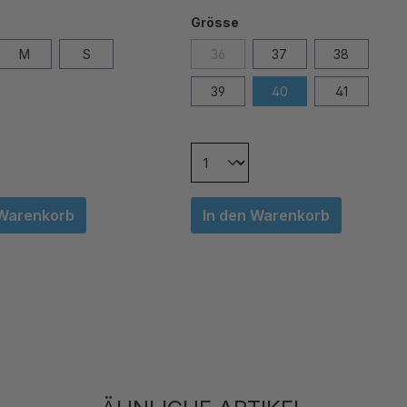
Grösse
M
S
36
37
38
39
40
41
 Warenkorb
In den Warenkorb