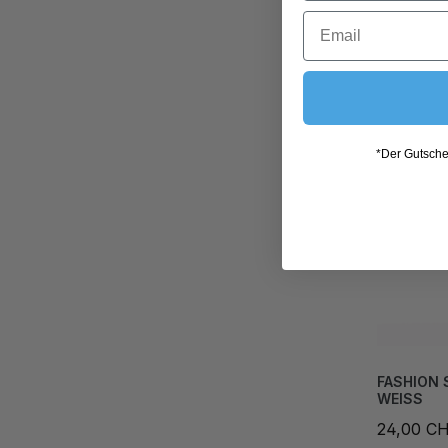
*Der Gutschei
FASHION
WEISS
24,00 C