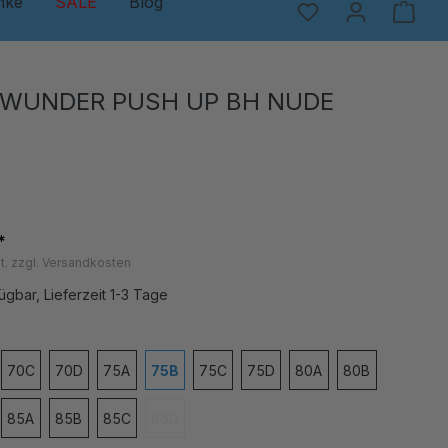
nke
SALE
Blog
 WUNDER PUSH UP BH NUDE
*
t. zzgl. Versandkosten
ügbar, Lieferzeit 1-3 Tage
en
70C
70D
75A
75B
75C
75D
80A
80B
85A
85B
85C
85D
(Diese Option ist zurzeit nicht verfügbar.)