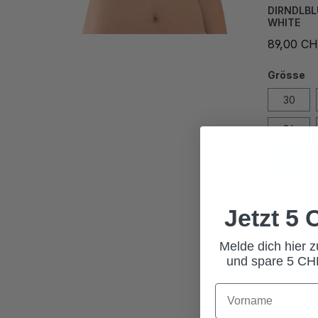
DIRNDLBL
WHITE
89,00 C
Grösse
30
36
42
Jetzt 5
Melde dich hier 
In den
und spare 5 CHF