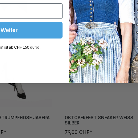
Weiter
n ist ab CHF 150 gültig.
 STRUMPFHOSE JASERA
OKTOBERFEST SNEAKER WEISS
SILBER
HF*
79,00 CHF*