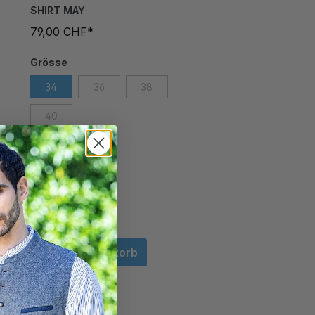
SHIRT MAY
79,00 CHF*
Grösse
34
36
38
40
In den Warenkorb