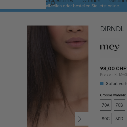
Kinder
Schmuck&Accessoires
Wohnen
Gesche
DIRNDL
98,00 CHF
Preise inkl. MwS
Sofort verf
auswähl
Grösse
70A
70B
80C
80D