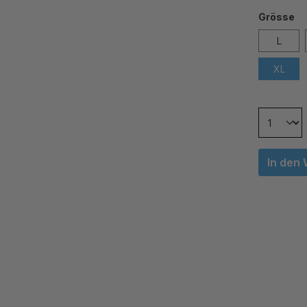
Grösse
L
XL
In den