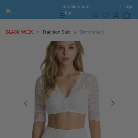
7 Tage Rückgabe
alt springen
BLACK WEEK
Trachten Sale
Damen Sale
Bildergalerie überspringen