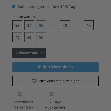
Sofort verfügbar, Lieferzeit 1-3 Tage
auswählen
Grösse
32
34
36
38
40
42
44
(Diese Option ist zurzeit nicht verfügbar
(Diese Option ist zurzei
46
48
50
Grössentabelle
In den Warenkorb
Zum Merkzettel hinzufügen
Kostenloser
7 Tage
Versand ab
Rückgabere
CHF 80.-
cht