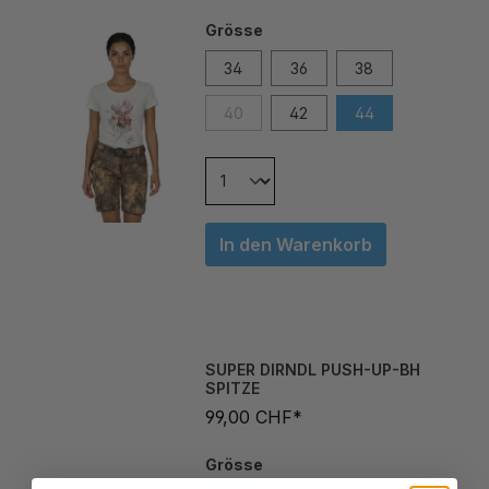
Grösse
34
36
38
40
42
44
In den Warenkorb
SUPER DIRNDL PUSH-UP-BH
SPITZE
99,00 CHF*
Grösse
70A
70B
70C