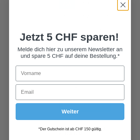
70D
75A
75B
75C
75D
80A
Jetzt 5 CHF sparen!
80B
80C
80D
85A
85B
85C
Melde dich hier zu unserem Newsletter an
und spare 5 CHF auf deine Bestellung.*
85D
In den Warenkorb
Weiter
DIRNDL SCHÜRZENKETTE
ALTSILBER
*Der Gutschein ist ab CHF 150 gültig.
49,00 CHF*