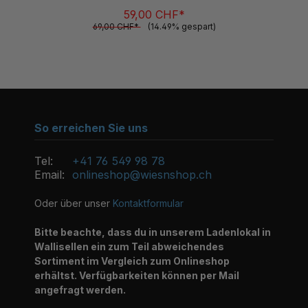
69,00 CHF*
(14.49% gespart)
So erreichen Sie uns
Tel:
+41 76 549 98 78
Email:
onlineshop@wiesnshop.ch
Oder über unser
Kontaktformular
Bitte beachte, dass du in unserem Ladenlokal in
Wallisellen ein zum Teil abweichendes
Sortiment im Vergleich zum Onlineshop
erhältst. Verfügbarkeiten können per Mail
angefragt werden.