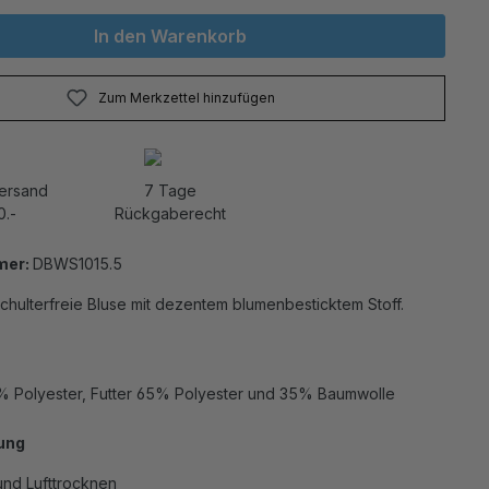
In den Warenkorb
Zum Merkzettel hinzufügen
Versand
7 Tage
0.-
Rückgaberecht
mer:
DBWS1015.5
chulterfreie Bluse mit dezentem blumenbesticktem Stoff.
% Polyester, Futter 65% Polyester und 35% Baumwolle
ung
nd Lufttrocknen