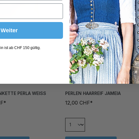
Weiter
n ist ab CHF 150 gültig.
KETTE PERLA WEISS
PERLEN HAARREIF JAMEIA
HF*
12,00 CHF*