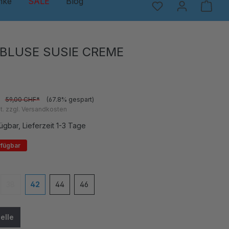
nke
SALE
Blog
 BLUSE SUSIE CREME
*
59,00 CHF*
(67.8% gespart)
t. zzgl. Versandkosten
ügbar, Lieferzeit 1-3 Tage
rfügbar
en
38
42
44
46
(Diese Option ist zurzeit nicht verfügbar.)
elle