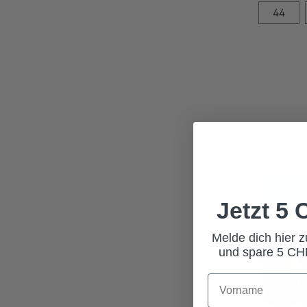
44
In den
Jetzt 5
Melde dich hier 
und spare 5 CHF