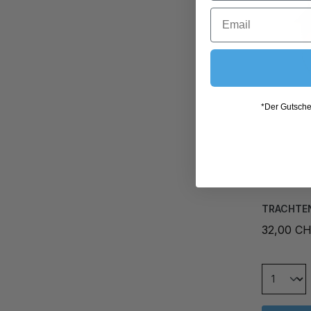
*Der Gutschei
TRACHTEN
32,00 C