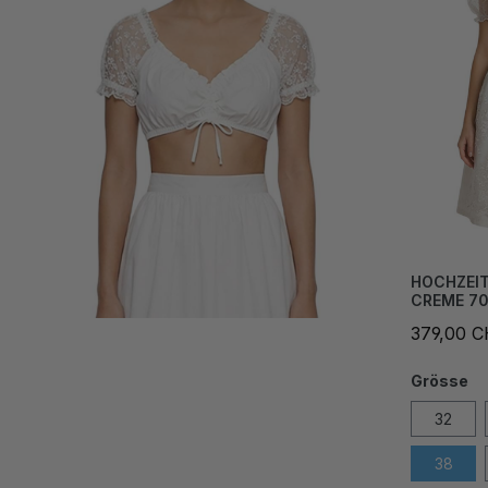
HOCHZEIT
CREME 7
379,00 
Grösse
32
38