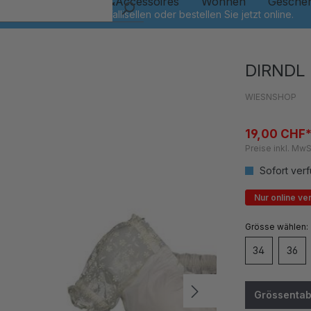
Kinder
Schmuck&Accessoires
Wohnen
Gesche
DIRNDL
WIESNSHOP
19,00 CHF
Preise inkl. MwS
Sofort verf
Nur online ve
auswähl
Grösse
34
36
Grössentab