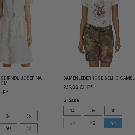
SDIRNDL JOSEFINA
DAMENLEDERHOSE SELI-G CAMEL
0CM
239,00 CHF*
CHF*
Grösse
34
36
38
34
36
40
42
44
40
42