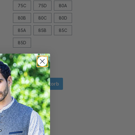
75C
75D
80A
80B
80C
80D
85A
85B
85C
85D
In den Warenkorb