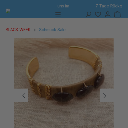
7 Tage Rückgabe
alt springen
BLACK WEEK
Schmuck Sale
Bildergalerie überspringen