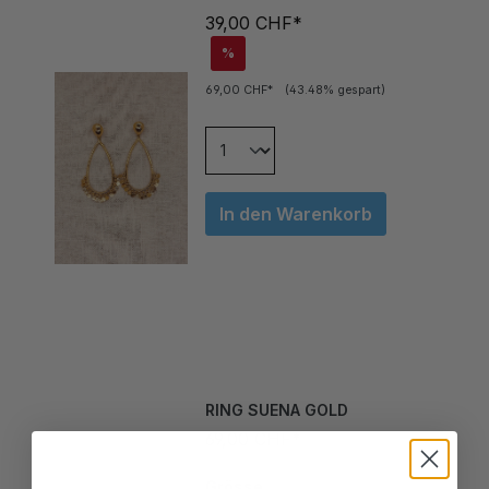
%
69,00 CHF*
(43.48% gespart)
In den Warenkorb
RING SUENA GOLD
69,00 CHF*
Grösse