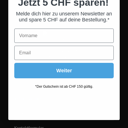
Jetzt 5 CHF sparen!
_______________
Melde dich hier zu unserem Newsletter an
Hier finden Sie uns
und spare 5 CHF auf deine Bestellung.*
zur Karte
Richtiarkade 8
8304 Wallisellen
Weiter
*Der Gutschein ist ab CHF 150 gültig.
Information
Hersteller
Kontaktformular