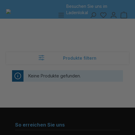
Besuchen Sie uns
im
alt springen
Ladenlokal
Produkte filtern
Keine Produkte gefunden.
So erreichen Sie uns