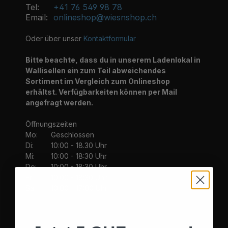
Tel:
+41 76 549 98 78
Email:
onlineshop@wiesnshop.ch
Oder über unser
Kontaktformular
Bitte beachte, dass du in unserem Ladenlokal in
Wallisellen ein zum Teil abweichendes
Sortiment im Vergleich zum Onlineshop
erhältst. Verfügbarkeiten können per Mail
angefragt werden.
Öffnungszeiten
Mo:
Geschlossen
Di:
10:00 - 18.30 Uhr
Mi:
10:00 - 18:30 Uhr
Do:
10:00 - 18:30 Uhr
Fr:
10:00 - 18:30 Uhr
Sa:
10:00 - 17:00 Uhr