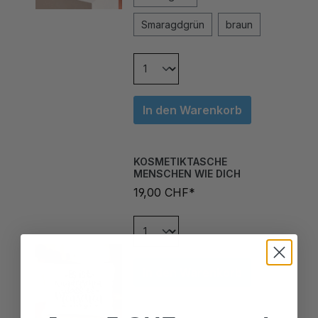
Smaragdgrün
braun
In den Warenkorb
KOSMETIKTASCHE
MENSCHEN WIE DICH
19,00 CHF*
In den Warenkorb