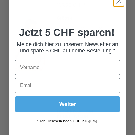
Grösse
L
M
S
Jetzt 5 CHF sparen!
XL
XXL
XXXL
Melde dich hier zu unserem Newsletter an
und spare 5 CHF auf deine Bestellung.*
Weiter
LEDERHOSE TOM
DUNKELBRAUN
199,00 CHF*
*Der Gutschein ist ab CHF 150 gültig.
Grösse