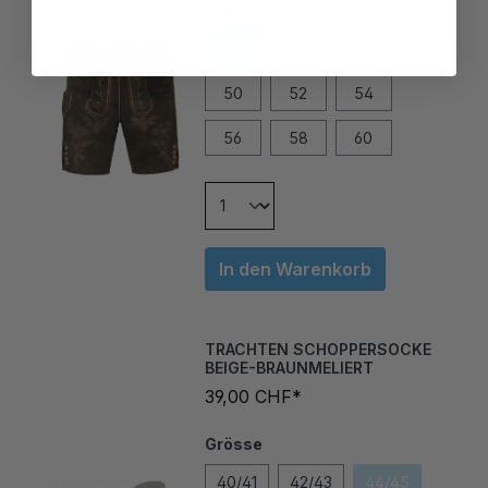
44
46
48
50
52
54
56
58
60
In den Warenkorb
TRACHTEN SCHOPPERSOCKE
BEIGE-BRAUNMELIERT
39,00 CHF*
Grösse
40/41
42/43
44/45