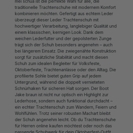
traditionelle Trachtenschuhe mit modernem Komfort
kombinieren möchten. Gefertigt aus echtem Leder
überzeugt dieser Leder Trachtenschuh mit
hochwertiger Verarbeitung, langlebiger Qualität und
einem klassischen, kernigen Look. Dank dem
weichen Lederfutter und der gepolsterten Zunge
trägt sich der Schuh besonders angenehm – auch
bei längerem Einsatz. Die zwiegenähte Konstruktion
sorgt für zusätzliche Stabilität und macht diesen
Schuh zum idealen Begleiter für Volksfeste,
Oktoberfeste, Trachtenanlässe oder den Alltag. Die
profilierte Sohle bietet guten Grip auf jedem
Untergrund, während die doppelt vernieteten
Schnürhaken für sicheren Halt sorgen. Der Boot
Jake braun ist nicht nur optisch ein Highlight zur
Lederhose, sondern auch funktional durchdacht –
ein echter Trachtenschuh zum Wandern, Feiern und
Wohlfühlen. Trotz seiner robusten Machart bleibt
der Schuh angenehm leicht. Ob du Trachtenschuhe
für Herren online kaufen möchtest oder noch das
passende Schuhwerk für dein Oktoberfest-Outfit
suchst – mit dem Trachtenboot von mei schua triffst