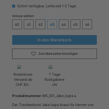
Sofort verfügbar, Lieferzeit 1-3 Tage
auswählen
Grösse
40
41
42
43
44
45
46
In den Warenkorb
Zum Merkzettel hinzufügen
Kostenloser
7 Tage
Versand ab
Rückgabere
CHF 80.-
cht
Produktnummer:
MS_301_Jake_bajra.4
Der Trachtenboot Jake bajra braun für Herren von
mei schua ist die perfekte Wahl für alle, die