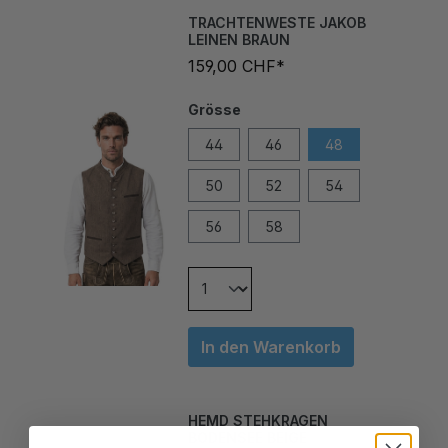
TRACHTENWESTE JAKOB
LEINEN BRAUN
159,00 CHF*
Grösse
44
46
48
50
52
54
56
58
In den Warenkorb
HEMD STEHKRAGEN
BODENSEE BEIGE
109,00 CHF*